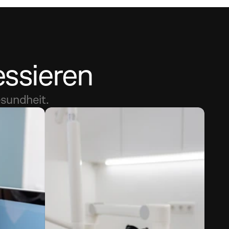
essieren
esundheit.