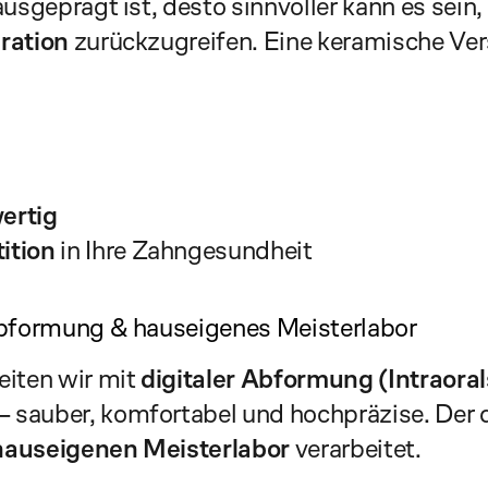
usgeprägt ist, desto sinnvoller kann es sein, 
ration
 zurückzugreifen. Eine keramische Ve
ertig
tition
 in Ihre Zahngesundheit
 Abformung & hauseigenes Meisterlabor
iten wir mit 
digitaler Abformung (Intraora
sauber, komfortabel und hochpräzise. Der di
hauseigenen Meisterlabor
 verarbeitet.