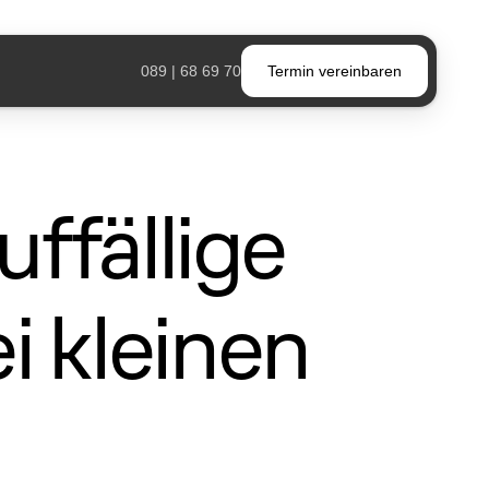
Termin vereinbaren
089 | 68 69 70
ffällige 
 kleinen 