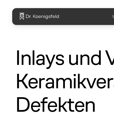
S
Inlays und V
Keramikvers
Defekten