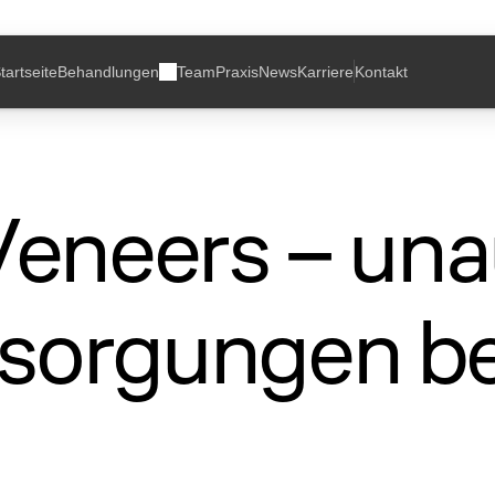
tartseite
Behandlungen
Team
Praxis
News
Karriere
Kontakt
eneers – unau
orgungen bei