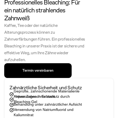
Professionelles Bleaching: Für 
ein natürlich strahlendes 
Zahnweiß
Kaffee, Tee oder der natürliche 
Alterungsprozess können zu 
Zahnverfärbungen führen. Ein professionelles 
Bleaching in unserer Praxis ist der sichere und 
effektive Weg, um Ihre Zähne wieder 
aufzuhellen.
Termin vereinbaren
Zahnärztliche Sicherheit und Schutz
Geprüfte, zahnschonende Materialienle 
Anpassungen in Echtzeit
Aktiver Zahnschmelzschutz durch 
Bleaching-Gel
Behandlung unter zahnärztlicher Aufsicht
Verwendung von Natriumfluorid und 
Kaliumnitrat